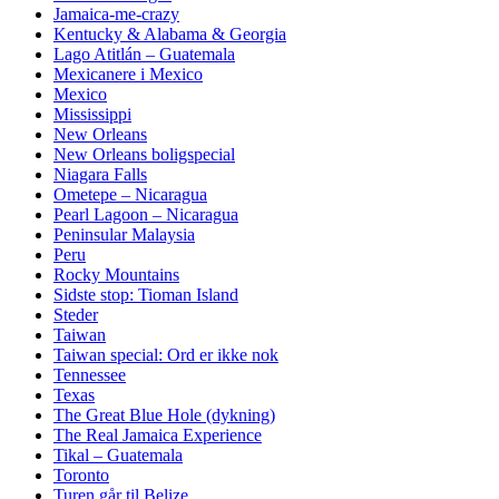
Jamaica-me-crazy
Kentucky & Alabama & Georgia
Lago Atitlán – Guatemala
Mexicanere i Mexico
Mexico
Mississippi
New Orleans
New Orleans boligspecial
Niagara Falls
Ometepe – Nicaragua
Pearl Lagoon – Nicaragua
Peninsular Malaysia
Peru
Rocky Mountains
Sidste stop: Tioman Island
Steder
Taiwan
Taiwan special: Ord er ikke nok
Tennessee
Texas
The Great Blue Hole (dykning)
The Real Jamaica Experience
Tikal – Guatemala
Toronto
Turen går til Belize