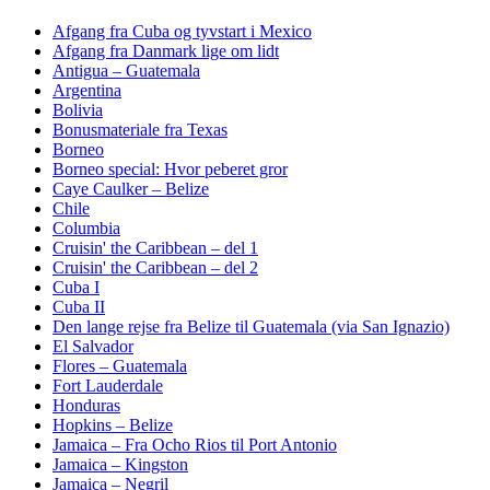
Afgang fra Cuba og tyvstart i Mexico
Afgang fra Danmark lige om lidt
Antigua – Guatemala
Argentina
Bolivia
Bonusmateriale fra Texas
Borneo
Borneo special: Hvor peberet gror
Caye Caulker – Belize
Chile
Columbia
Cruisin' the Caribbean – del 1
Cruisin' the Caribbean – del 2
Cuba I
Cuba II
Den lange rejse fra Belize til Guatemala (via San Ignazio)
El Salvador
Flores – Guatemala
Fort Lauderdale
Honduras
Hopkins – Belize
Jamaica – Fra Ocho Rios til Port Antonio
Jamaica – Kingston
Jamaica – Negril