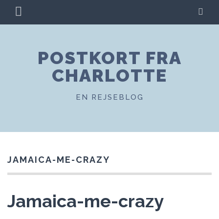
Skip
PRIMARY
SE
to
MENU
content
POSTKORT FRA
CHARLOTTE
EN REJSEBLOG
JAMAICA-ME-CRAZY
Jamaica-me-crazy